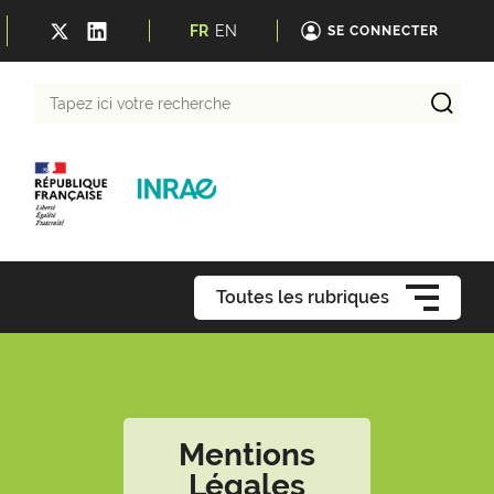
FR
EN
SE CONNECTER
Tapez
ici
votre
recherche
Toutes les rubriques
Mentions
Légales