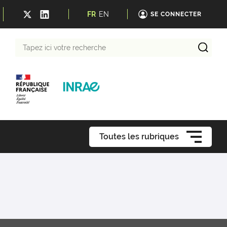
FR
EN
SE CONNECTER
Tapez
ici
votre
recherche
Toutes les rubriques